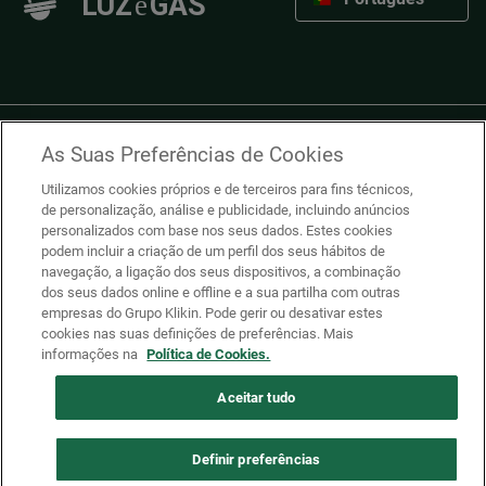
Destaques
As Suas Preferências de Cookies
Utilizamos cookies próprios e de terceiros para fins técnicos,
de personalização, análise e publicidade, incluindo anúncios
Luz
personalizados com base nos seus dados. Estes cookies
podem incluir a criação de um perfil dos seus hábitos de
navegação, a ligação dos seus dispositivos, a combinação
Gás
dos seus dados online e offline e a sua partilha com outras
empresas do Grupo Klikin. Pode gerir ou desativar estes
cookies nas suas definições de preferências. Mais
informações na
Política de Cookies.
Blog
Aceitar tudo
© TudoLuzeGás, 2025.
Informação geral e condições de
Definir preferências
utilização
Cookies